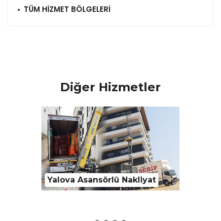
TÜM HİZMET BÖLGELERİ
Diğer Hizmetler
iyat
Yalova Asansörlü Nakliyat
Evden 