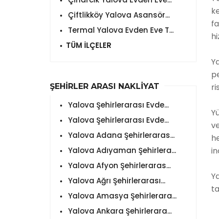
ke
Çiftlikköy Yalova Asansör...
fa
Termal Yalova Evden Eve T...
hi
TÜM İLÇELER
Y
pe
ŞEHİRLER ARASI NAKLİYAT
ri
Yalova Şehirlerarası Evde...
Yü
Yalova Şehirlerarası Evde...
ve
Yalova Adana Şehirleraras...
h
Yalova Adıyaman Şehirlera...
in
Yalova Afyon Şehirleraras...
Ya
Yalova Ağrı Şehirlerarası...
ta
Yalova Amasya Şehirlerara...
Yalova Ankara Şehirlerara...