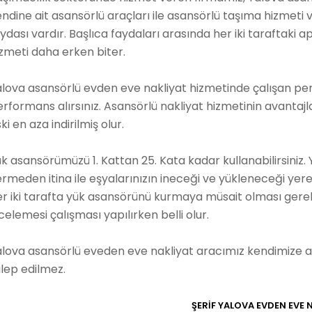
ndine ait asansörlü araçları ile asansörlü taşıma hizmeti 
ydası vardır. Başlıca faydaları arasında her iki taraftaki 
zmeti daha erken biter.
alova asansörlü evden eve nakliyat hizmetinde çalışan p
rformans alırsınız. Asansörlü nakliyat hizmetinin avanta
ski en aza indirilmiş olur.
k asansörümüzü 1. Kattan 25. Kata kadar kullanabilirsini
rmeden itina ile eşyalarınızın ineceği ve yükleneceği yere
er iki tarafta yük asansörünü kurmaya müsait olması ger
celemesi çalışması yapılırken belli olur.
lova asansörlü eveden eve nakliyat aracımız kendimize ai
lep edilmez.
ŞERİF
YALOVA EVDEN EVE
N